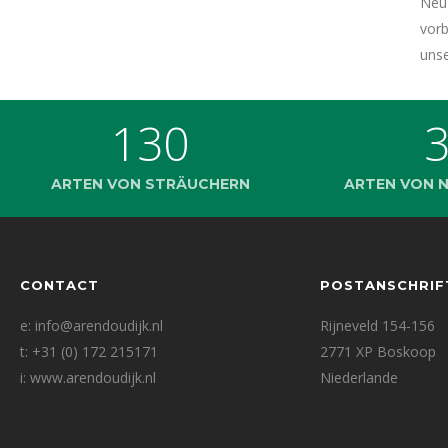
Neu
vorb
unse
130
ARTEN VON STRÄUCHERN
ARTEN VON 
CONTACT
POSTANSCHRIF
e: info@arendoudijk.nl
Rijneveld 154-156
t: +31 (0) 172 215171
2771 XP Boskoop
i: www.arendoudijk.nl
Niederlande