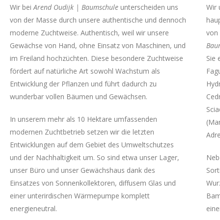
Wir bei
Arend Oudijk | Baumschule
unterscheiden uns
Wir 
von der Masse durch unsere authentische und dennoch
haup
moderne Zuchtweise. Authentisch, weil wir unsere
von
Gewächse von Hand, ohne Einsatz von Maschinen, und
Bau
im Freiland hochzüchten. Diese besondere Zuchtweise
Sie 
fördert auf natürliche Art sowohl Wachstum als
Fag
Entwicklung der Pflanzen und führt dadurch zu
Hydr
wunderbar vollen Bäumen und Gewächsen.
Cedr
Scia
In unserem mehr als 10 Hektare umfassenden
(Mam
modernen Zuchtbetrieb setzen wir die letzten
Adre
Entwicklungen auf dem Gebiet des Umweltschutzes
und der Nachhaltigkeit um. So sind etwa unser Lager,
Neb
unser Büro und unser Gewächshaus dank des
Sor
Einsatzes von Sonnenkollektoren, diffusem Glas und
Wurz
einer unterirdischen Wärmepumpe komplett
Bamb
energieneutral.
eine