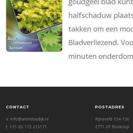
goudgeel blad kunt 
halfschaduw plaats
takken om een mooi
Bladverliezend. Voo
minuten onderdomp
CONTACT
POSTADRES
e: info@arendoudijk.nl
Rijneveld 154-156
t: +31 (0) 172 215171
2771 XP Boskoop